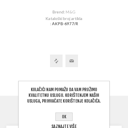
Brend:
M&G
Kataloški broj artikla
:
AKPB-6977/R
KOLAČIĆI NAM POMAŽU DA VAM PRUŽIMO
KVALITETNU USLUGU. KORIŠTENJEM NAŠIH
USLUGA, PRIHVAĆATE KORIŠTENJE KOLAČIĆA.
PREGLED
OK
KONTAKTIRAJTE NAS
SAZNAJTE VIŠE