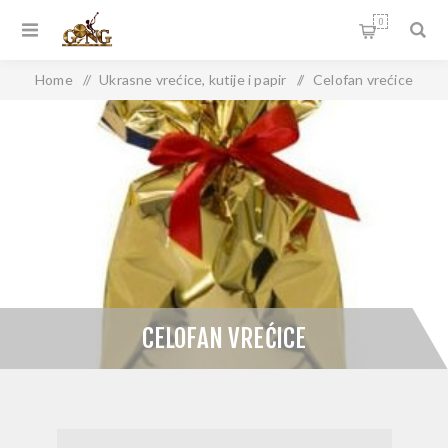
0
Home
/
Ukrasne vrećice, kutije i papir
/
Celofan vrećice
CELOFAN VREĆICE