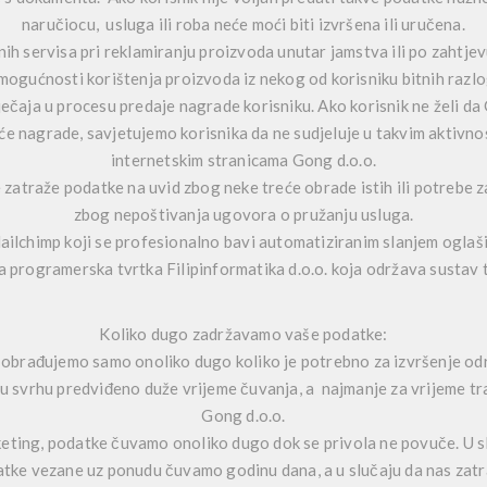
naručiocu, usluga ili roba neće moći biti izvršena ili uručena.
h servisa pri reklamiranju proizvoda unutar jamstva ili po zahtjev
mogućnosti korištenja proizvoda iz nekog od korisniku bitnih razlo
aja u procesu predaje nagrade korisniku. Ako korisnik ne želi da 
 nagrade, savjetujemo korisnika da ne sudjeluje u takvim aktivnos
internetskim stranicama Gong d.o.o.
zatraže podatke na uvid zbog neke treće obrade istih ili potrebe 
zbog nepoštivanja ugovora o pružanju usluga.
ilchimp koji se profesionalno bavi automatiziranim slanjem oglaš
 programerska tvrtka Filipinformatika d.o.o. koja održava sustav
Koliko dugo zadržavamo vaše podatke:
obrađujemo samo onoliko dugo koliko je potrebno za izvršenje odr
nu svrhu predviđeno duže vrijeme čuvanja, a najmanje za vrijeme tr
Gong d.o.o.
keting, podatke čuvamo onoliko dugo dok se privola ne povuče. U sl
tke vezane uz ponudu čuvamo godinu dana, a u slučaju da nas zatraž