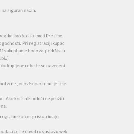
u na siguran način.
datke kao što su Ime i Prezime,
godnosti. Pri registraciji kupac
 i sakupljanje bodova, podrška u
bi..)
uku kupljene robe te se navedeni
potvrde , neovisno o tome je li se
e. Ako korisnik odluči ne pružiti
ena.
 programu kojem pristup imaju
 podaci će se čuvati u sustavu web