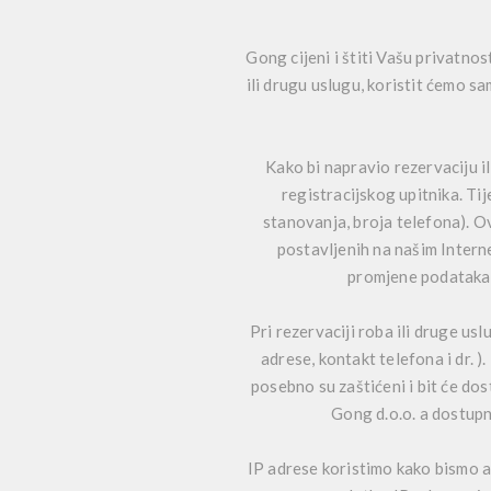
Gong cijeni i štiti Vašu privatno
ili drugu uslugu, koristit ćemo s
Kako bi napravio rezervaciju i
registracijskog upitnika. Ti
stanovanja, broja telefona). Ov
postavljenih na našim Interne
promjene podataka.
Pri rezervaciji roba ili druge u
adrese, kontakt telefona i dr. ).
posebno su zaštićeni i bit će do
Gong d.o.o. a dostupn
IP adrese koristimo kako bismo an