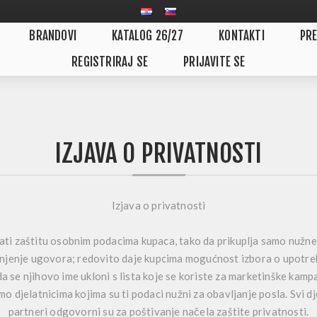
BRANDOVI
KATALOG 26/27
KONTAKTI
PRE
REGISTRIRAJ SE
PRIJAVITE SE
IZJAVA O PRIVATNOSTI
Izjava o privatnosti
ati zaštitu osobnim podacima kupaca, tako da prikuplja samo nužne
punjenje ugovora; redovito daje kupcima mogućnost izbora o upotreb
da se njihovo ime ukloni s lista koje se koriste za marketinške kamp
o djelatnicima kojima su ti podaci nužni za obavljanje posla. Svi d
partneri odgovorni su za poštivanje načela zaštite privatnosti.