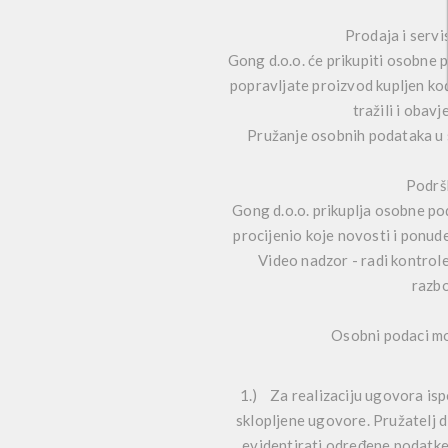
Prodaja i servi
Gong d.o.o. će prikupiti osobne p
popravljate proizvod kupljen kod 
tražili i obav
Pružanje osobnih podataka u 
Podršk
Gong d.o.o. prikuplja osobne po
procijenio koje novosti i ponude
Video nadzor - radi kontrole 
razbo
Osobni podaci mo
1.) Za realizaciju ugovora isp
sklopljene ugovore. Pružatelj di
evidentirati određene podatke 