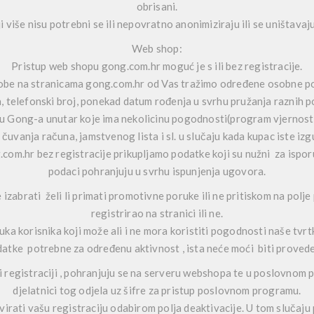
obrisani.
 više nisu potrebni se ili nepovratno anonimiziraju ili se uništavaj
Web shop:
Pristup web shopu gong.com.hr moguć je s ili bez registracije.
osobe na stranicama gong.com.hr od Vas tražimo određene osobne po
, telefonski broj, ponekad datum rođenja u svrhu pružanja raznih po
u Gong-a unutar koje ima nekolicinu pogodnosti(program vjernosti
 čuvanja računa, jamstvenog lista i sl. u slučaju kada kupac iste izgu
.com.hr bez registracije prikupljamo podatke koji su nužni za ispor
podaci pohranjuju u svrhu ispunjenja ugovora.
izabrati želi li primati promotivne poruke ili ne pritiskom na polje 
registrirao na stranici ili ne.
a korisnika koji može ali i ne mora koristiti pogodnosti naše tvrtk
atke potrebne za određenu aktivnost , ista neće moći biti proved
ri registraciji , pohranjuju se na serveru webshopa te u poslovnom
djelatnici tog odjela uz šifre za pristup poslovnom programu.
rati vašu registraciju odabirom polja deaktivacije. U tom slučaju