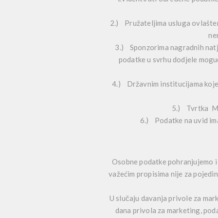
2.) Pružateljima usluga ovlašteni
ne
3.) Sponzorima nagradnih natječ
podatke u svrhu dodjele moguće
4.) Državnim institucijama koje 
5.) Tvrtka Ma
6.) Podatke na uvid ima
Osobne podatke pohranjujemo i 
važećim propisima nije za pojedi
U slučaju davanja privole za mar
dana privola za marketing, poda