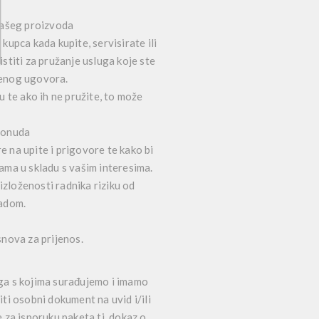
 vašeg proizvoda
kupca kada kupite, servisirate ili
istiti za pružanje usluga koje ste
ljenog ugovora.
te ako ih ne pružite, to može
 ponuda
 na upite i prigovore te kako bi
dama u skladu s vašim interesima.
 izloženosti radnika riziku od
radom.
nova za prijenos.
uga s kojima surađujemo i imamo
iti osobni dokument na uvid i/ili
 za isporuku paketa tj. dokaz o