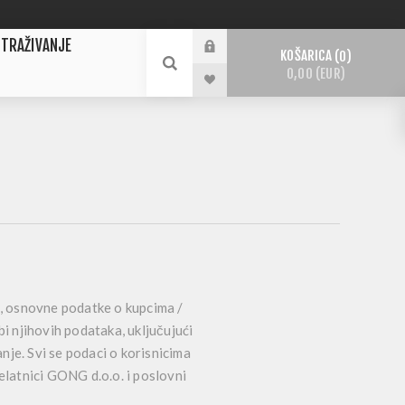
TRAŽIVANJE
KOŠARICA
0
0,00 (EUR)
, osnovne podatke o kupcima /
i njihovih podataka, uključujući
anje. Svi se podaci o korisnicima
jelatnici GONG d.o.o. i poslovni