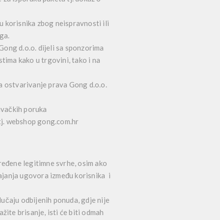
u korisnika zbog neispravnosti ili
ga.
Gong d.o.o. dijeli sa sponzorima
tima kako u trgovini, tako i na
za ostvarivanje prava Gong d.o.o.
ivačkih poruka
 tj. webshop gong.com.hr
eđene legitimne svrhe, osim ako
ajanja ugovora između korisnika i
učaju odbijenih ponuda, gdje nije
ite brisanje, isti će biti odmah