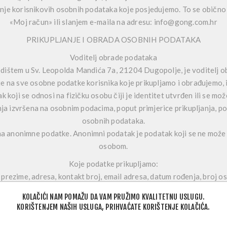
njanje korisnikovih osobnih podataka koje posjedujemo. To se obično 
«Moj račun» ili slanjem e-maila na adresu: info@gong.com.hr
PRIKUPLJANJE I OBRADA OSOBNIH PODATAKA
Voditelj obrade podataka
jedištem u Sv. Leopolda Mandića 7a, 21204 Dugopolje, je voditelj 
uje na sve osobne podatke korisnika koje prikupljamo i obrađujemo, i
koji se odnosi na fizičku osobu čiji je identitet utvrđen ili se može
ja izvršena na osobnim podacima, poput primjerice prikupljanja, po
osobnih podataka.
 na anonimne podatke. Anonimni podatak je podatak koji se ne mož
osobom.
Koje podatke prikupljamo:
 prezime, adresa, kontakt broj, email adresa, datum rođenja, broj o
Fotografije i video snimke: prilikom korištenja videonadzora
KOLAČIĆI NAM POMAŽU DA VAM PRUŽIMO KVALITETNU USLUGU.
: informacije o kupnji, uključujući korisnički identitet kupca, broj 
KORIŠTENJEM NAŠIH USLUGA, PRIHVAĆATE KORIŠTENJE KOLAČIĆA.
amacijama, dostavi, podršci i uslugama, uključujući prigovore i zaht