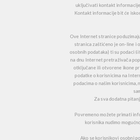
uključivati kontakt informacij
Kontakt informacije bit će iskor
Ove Internet stranice poduzimaju 
stranica zaštićeno je on-line i 
osobnih podataka) ti su podaci ši
na dnu Internet pretraživača pop
otključane ili otvorene ikone pr
podatke o korisnicima na Intern
podacima o našim korisnicima, 
sam
Za sva dodatna pitanj
Povremeno možete primati info
korisnika nudimo mogućnos
Ako se korisnikovi osobni po