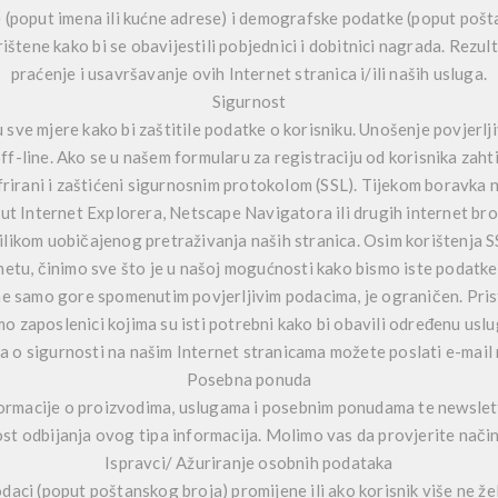
e (poput imena ili kućne adrese) i demografske podatke (poput pošta
ištene kako bi se obavijestili pobjednici i dobitnici nagrada. Rezulta
praćenje i usavršavanje ovih Internet stranica i/ili naših usluga.
Sigurnost
sve mjere kako bi zaštitile podatke o korisniku. Unošenje povjerl
off-line. Ako se u našem formularu za registraciju od korisnika zaht
frirani i zaštićeni sigurnosnim protokolom (SSL). Tijekom boravka n
ut Internet Explorera, Netscape Navigatora ili drugih internet brow
ilikom uobičajenog pretraživanja naših stranica. Osim korištenja SS
etu, činimo sve što je u našoj mogućnosti kako bismo iste podatke za
ne samo gore spomenutim povjerljivim podacima, je ograničen. Pris
o zaposlenici kojima su isti potrebni kako bi obavili određenu usl
a o sigurnosti na našim Internet stranicama možete poslati e-mai
Posebna ponuda
rmacije o proizvodima, uslugama i posebnim ponudama te newslette
t odbijanja ovog tipa informacija. Molimo vas da provjerite nači
Ispravci/ Ažuriranje osobnih podataka
daci (poput poštanskog broja) promijene ili ako korisnik više ne 