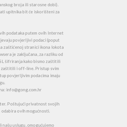
nskog broja ili starosne dobi).
ti upitnika bit će iskorišteni za
jivih podataka putem ovih Internet
ijevaju povjerljivi podaci (poput
a zaštićenoj stranici ikona lokota
sera je zaključana, za razliku od
L šifriranja kako bismo zaštitili
štitili i off-line. Pristup svim
tup povjerljivim podacima imaju
ugu.
l na: info@gong.com.hr
r. Poštujući privatnost svojih
n odabira ovih mogućnosti.
želi našu uslugu, omogućujemo