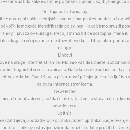
u vezane uz bilo kakve osobne podatke uz pomoć kojih je moguća id
Dostupnost informacija
it će dostupni našim medijskim partnerima, profesionalcima i oglaš
 kojih je moguća identifikacija pojedinca. Kako bismo pružili po
snik prijavi za ove usluge, trećoj stranci bit će dostupna imena ili
h usluga. Trećoj stranci nije dozvoljeno koristiti osobne podatke
usluga.
Linkovi
kove na druge Internet stranice. Molimo vas da uzmete u obzir ka
nutim drugim Internet stranicama. Naše korisnike potičemo da proč
 osobne podatke. Ova Izjava o privatnosti primjenjuje se isključivo 
na ovim Internet stranicama.
Newsletter
mena i e-mail adrese, možda će biti zatražene u slučaju da se korisn
newslettera.
Upitnici
no zahtijevaju podatke od korisnika putem upitnika. Sudjelovanje u
jno i korisniku je ostavljen izbor da pruži ili odbije pružiti traže