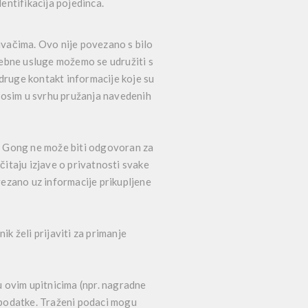
entifikacija pojedinca.
ivačima. Ovo nije povezano s bilo
sebne usluge možemo se udružiti s
 druge kontakt informacije koje su
 osim u svrhu pružanja navedenih
ko Gong ne može biti odgovoran za
itaju izjave o privatnosti svake
vezano uz informacije prikupljene
ik želi prijaviti za primanje
 ovim upitnicima (npr. nagradne
ne podatke. Traženi podaci mogu