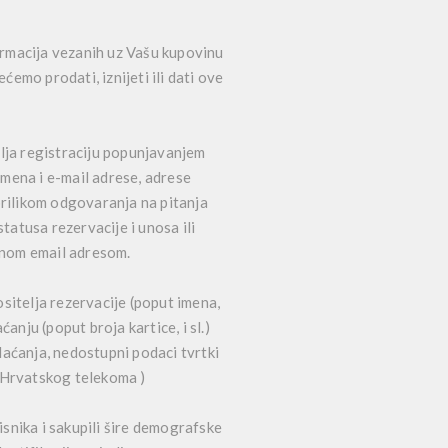
formacija vezanih uz Vašu kupovinu
emo prodati, iznijeti ili dati ove
vlja registraciju popunjavanjem
imena i e-mail adrese, adrese
 prilikom odgovaranja na pitanja
tatusa rezervacije i unosa ili
anom email adresom.
sitelja rezervacije (poput imena,
ćanju (poput broja kartice, i sl.)
laćanja, nedostupni podaci tvrtki
y Hrvatskog telekoma )
isnika i sakupili šire demografske