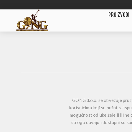
PROIZVODI
GONG d.o.o. se obvezuje pruž
korisnicima koji su nužni za is
mogućnost odluke žele li ili ne 
strogo čuvaju i dostupni su sam