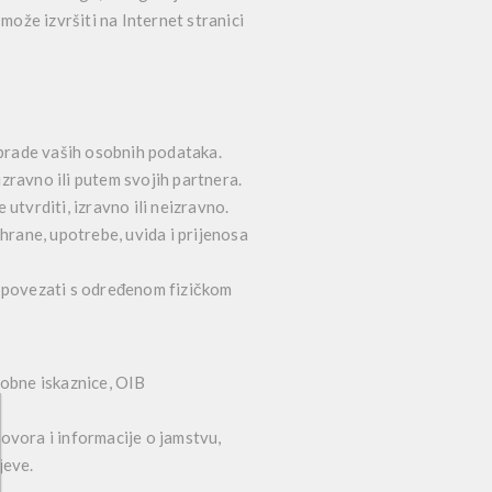
može izvršiti na Internet stranici
obrade vaših osobnih podataka.
zravno ili putem svojih partnera.
 utvrditi, izravno ili neizravno.
hrane, upotrebe, uvida i prijenosa
e povezati s određenom fizičkom
sobne iskaznice, OIB
ugovora i informacije o jamstvu,
jeve.