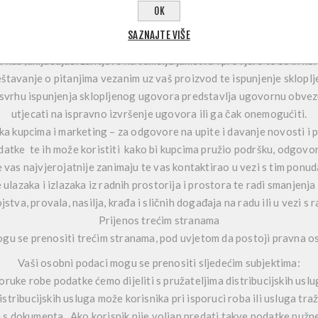
Svrha prikupljanja podataka:
OK
s proizvoda – za obradu vaše prodaje, konfiguraciju i servisiranje
SAZNAJTE VIŠE
odatke, informacije o prodaji i servisu kao i informacije o povijesti 
nas ,uključujući zahtjeve na temelju jamstva i provjere te će ih kor
ještavanje o pitanjima vezanim uz vaš proizvod te ispunjenje sklop
svrhu ispunjenja sklopljenog ugovora predstavlja ugovornu obvezu 
utjecati na ispravno izvršenje ugovora ili ga čak onemogućiti.
a kupcima i marketing – za odgovore na upite i davanje novosti i
datke te ih može koristiti kako bi kupcima pružio podršku, odgovore
 vas najvjerojatnije zanimaju te vas kontaktirao u vezi s tim ponu
ulazaka i izlazaka iz radnih prostorija i prostora te radi smanjenja
jstva, provala, nasilja, krađa i sličnih događaja na radu ili u vezi s 
Prijenos trećim stranama
gu se prenositi trećim stranama, pod uvjetom da postoji pravna os
Vaši osobni podaci mogu se prenositi sljedećim subjektima:
oruke robe podatke ćemo dijeliti s pružateljima distribucijskih usl
stribucijskih usluga može korisnika pri isporuci roba ili usluga traž
s dokumenta. Ako korisnik nije voljan predati takve podatke nužne