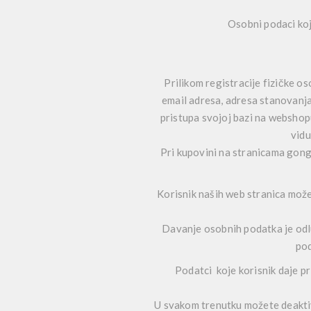
Osobni podaci koji
Prilikom registracije fizičke 
email adresa, adresa stanovanja
pristupa svojoj bazi na webshop
vidu
Pri kupovini na stranicama gong
Korisnik naših web stranica može 
Davanje osobnih podatka je odluk
pod
Podatci koje korisnik daje p
U svakom trenutku možete deaktivi