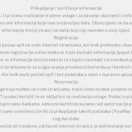
Prikupljanje I korištenje informacija
st. U procesu realizacije tražene usluge i za davanje obavijesti i in
amo one informacije koje nam svojevoljno date. Obvezujemo se da neć
informacije trećoj stranci na način koji nije naveden u ovoj izjavi.
Registracija
li poslao upit na ovim Internet stranicama, korisnik prethodno oba
jekom registracije od korisnika se traže kontakt informacije (poput 
e se informacije koriste kako bi se stupilo u kontakt s korisnikom
t stranicama te za osiguravanje privatnosti korisnika pri kontroli s
 Korisnik može poslati upit i bez podataka a samo s ispravno upis
Rezervacija
sluge koju nudimo na ovim stranicama, tražit ćemo osobne podatke no
 Ti podaci koristit će se isključivo za realizaciju usluge. Podaci o pla
stupni samo bankama, odnosno kartičnim kućama radi autorizacije p
i samo ovlaštenoj tvrtki za prikupljanje takvih podataka ( PayWa
Log datoteke
alizirali trendove, održavali Internet stranice, pratili kretanje kor