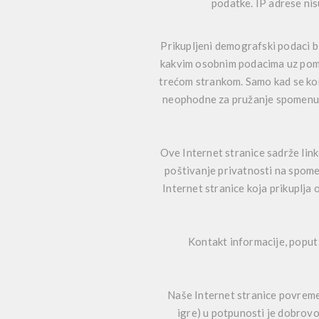
podatke. IP adrese nis
Prikupljeni demografski podaci b
kakvim osobnim podacima uz pomoć
trećom strankom. Samo kad se kori
neophodne za pružanje spomenuti
Ove Internet stranice sadrže lin
poštivanje privatnosti na spome
Internet stranice koja prikuplja
Kontakt informacije, poput i
Naše Internet stranice povreme
igre) u potpunosti je dobrovol