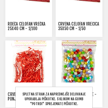
RDEČA CELOFAN VREČKA
CRVENA CELOFAN VREĆICA
25X40 CM - 1/100
35X50 CM - 1/50
SPLETNA STRAN ZA NAPREDNEJŠE DELOVANJE
CRVENO PAPIRNATO
DEKORATIVNE KUGLICE -
PUNJENJE ZA
PUNJENJE ZA
UPORABLJA PIŠKOTKE. S KLIKOM NA GUMB
DEKORIRANJE
DEKORIRANJE
"POTRDI" SPREJEMATE PIŠKOTKE.