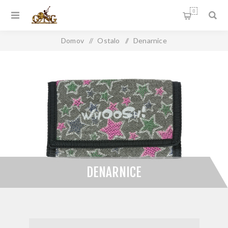
0
Domov
/
Ostalo
/
Denarnice
DENARNICE