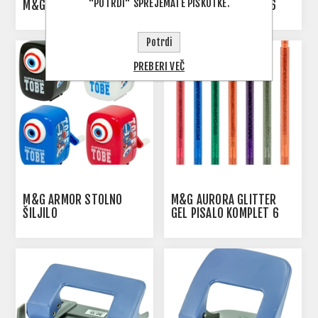
"POTRDI" SPREJEMATE PIŠKOTKE.
M&G AKRILNI MARKER 1/5
SVINČNIK 0,5 MM 1/36
Potrdi
PREBERI VEČ
M&G ARMOR STOLNO
M&G AURORA GLITTER
ŠILJILO
GEL PISALO KOMPLET 6
KOS