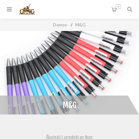
0
Domov
/
M&G
M&G
Školski i uredski pribor