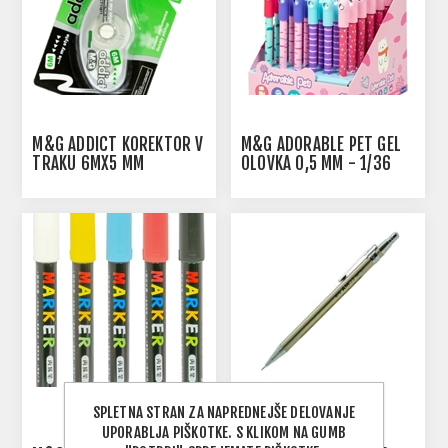
M&G ADDICT KOREKTOR V
M&G ADORABLE PET GEL
TRAKU 6MX5 MM
OLOVKA 0,5 MM - 1/36
SPLETNA STRAN ZA NAPREDNEJŠE DELOVANJE
UPORABLJA PIŠKOTKE. S KLIKOM NA GUMB
M&G AM TEHNIČKI