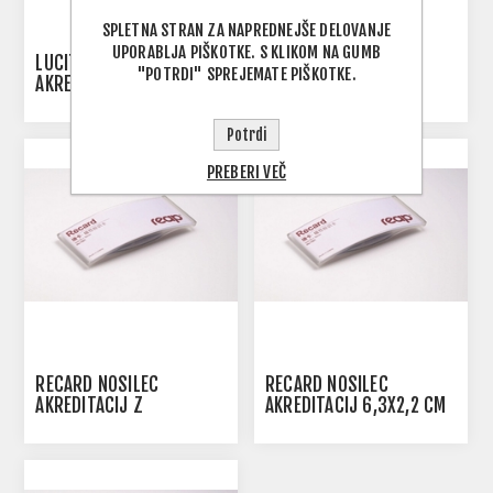
SPLETNA STRAN ZA NAPREDNEJŠE DELOVANJE
UPORABLJA PIŠKOTKE. S KLIKOM NA GUMB
LUCITE NOSILEC
RECARD NOSILEC
"POTRDI" SPREJEMATE PIŠKOTKE.
AKREDITACIJ 7X2,5 CM
AKREDITACIJ Z
MAGNETNO SPONKO
6,3X2,2 CM
Potrdi
PREBERI VEČ
RECARD NOSILEC
RECARD NOSILEC
AKREDITACIJ Z
AKREDITACIJ 6,3X2,2 CM
MAGNETNO SPONKO
7,5X3,2 CM