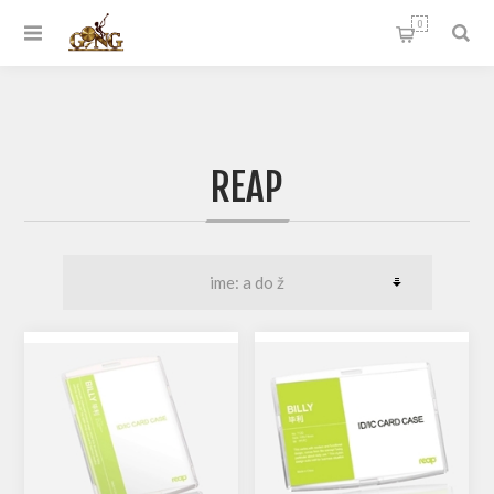
0
REAP