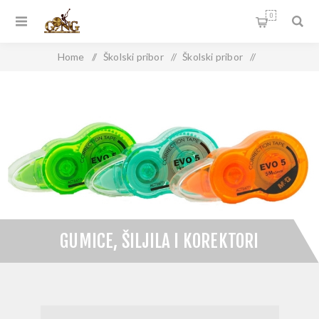
0
Home
/
Školski pribor
/
Školski pribor
/
Gumice, šiljila i korektori
GUMICE, ŠILJILA I KOREKTORI