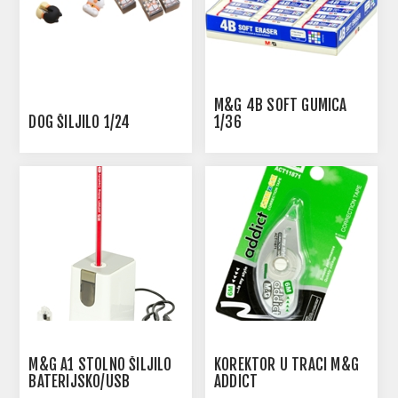
M&G 4B SOFT GUMICA
DOG ŠILJILO 1/24
1/36
M&G A1 STOLNO ŠILJILO
KOREKTOR U TRACI M&G
BATERIJSKO/USB
ADDICT