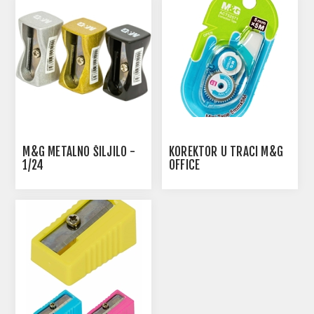
M&G METALNO ŠILJILO -
KOREKTOR U TRACI M&G
1/24
OFFICE