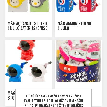
M&G AQUANAUT STOLNO
M&G ARMOR STOLNO
ŠILJILO BATERIJSKO/USB
ŠILJILO
M&G ASTRONAUT
M&G COLOR ŠILJILO -
KOLAČIĆI NAM POMAŽU DA VAM PRUŽIMO
STOLNO ŠILJILO
1/30
KVALITETNU USLUGU. KORIŠTENJEM NAŠIH
USLUGA, PRIHVAĆATE KORIŠTENJE KOLAČIĆA.