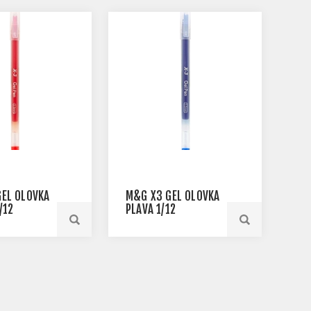
EL OLOVKA
M&G X3 GEL OLOVKA
M&
/12
PLAVA 1/12
CR