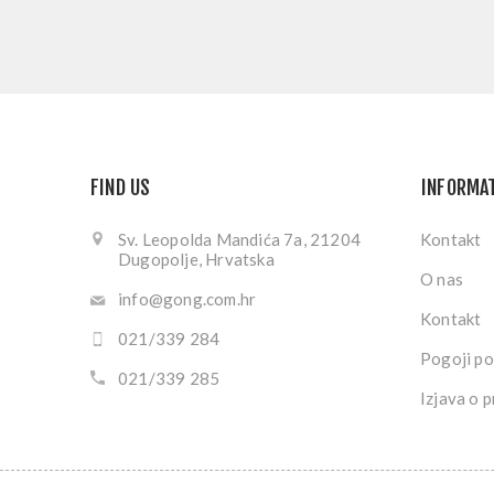
FIND US
INFORMA
Sv. Leopolda Mandića 7a, 21204
Kontakt
Dugopolje, Hrvatska
O nas
info@gong.com.hr
Kontakt
021/339 284
Pogoji po
021/339 285
Izjava o p