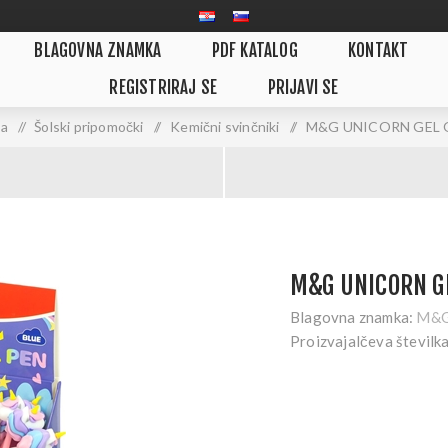
BLAGOVNA ZNAMKA
PDF KATALOG
KONTAKT
REGISTRIRAJ SE
PRIJAVI SE
la
/
Šolski pripomočki
/
Kemični svinčniki
/
M&G UNICORN GEL 
M&G UNICORN GE
Blagovna znamka:
M&
Proizvajalčeva številka