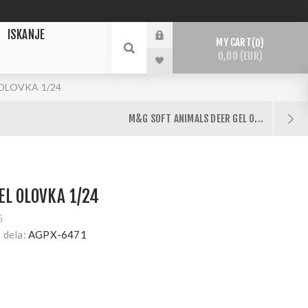
ISKANJE
MY CART
0
0,00 (EUR)
OLOVKA 1/24
M&G SOFT ANIMALS DEER GEL O...
L OLOVKA 1/24
G
 dela:
AGPX-6471